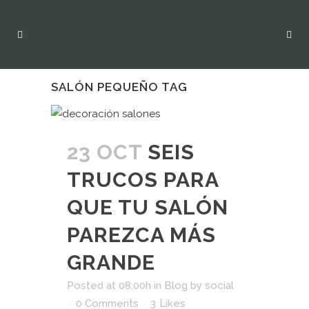
SALÓN PEQUEÑO TAG
23 OCT
SEIS
TRUCOS PARA
QUE TU SALÓN
PAREZCA MÁS
GRANDE
Posted at 08:00h
in
Blog
by
social
0 Comments
3
Likes