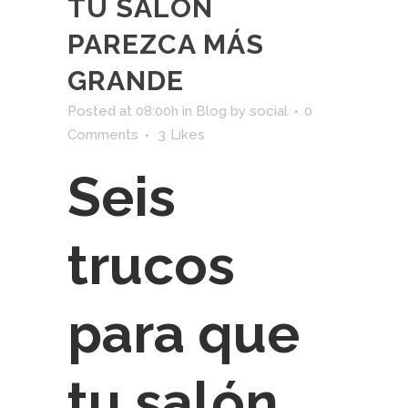
TU SALÓN
PAREZCA MÁS
GRANDE
Posted at 08:00h
in
Blog
by
social
0
Comments
3
Likes
Seis
trucos
para que
tu salón