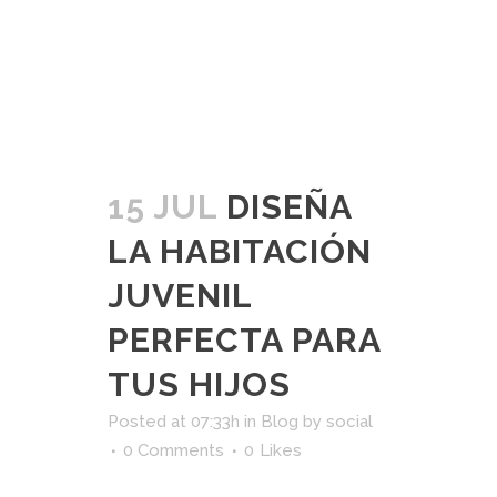
READ MORE
15 JUL
DISEÑA
LA HABITACIÓN
JUVENIL
PERFECTA PARA
TUS HIJOS
Posted at 07:33h
in
Blog
by
social
0 Comments
0
Likes